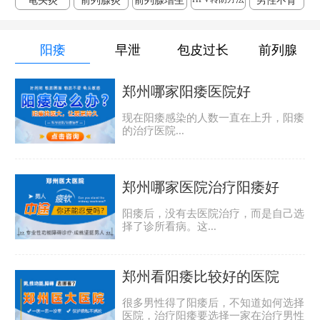
龟头炎
前列腺炎
前列腺增生
男性不育
阳痿
早泄
包皮过长
前列腺
郑州哪家阳痿医院好
现在阳痿感染的人数一直在上升，阳痿
的治疗医院...
郑州哪家医院治疗阳痿好
阳痿后，没有去医院治疗，而是自己选
择了诊所看病。这...
郑州看阳痿比较好的医院
很多男性得了阳痿后，不知道如何选择
医院，治疗阳痿要选择一家在治疗男性