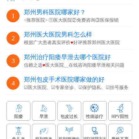
郑州男科医院哪家好？
1
<推荐医院> ①医大医院②免费咨询③医保报销
郑州医大医院男科怎么样
2
根据广大患者真实评价
♥
好评推荐郑州医大医院
郑州治疗阳痿早泄去哪个医院好
3
信赖之选
♥
医大医院▁在线咨询阳痿早泄相关问题
郑州包皮手术医院哪家做的好
4
☑医大医院、☑专家坐诊、☑保护隐私、☑挂号服务
阳痿
早泄
包皮过长
性病诊疗
HPV阳性
HPV转阴方法