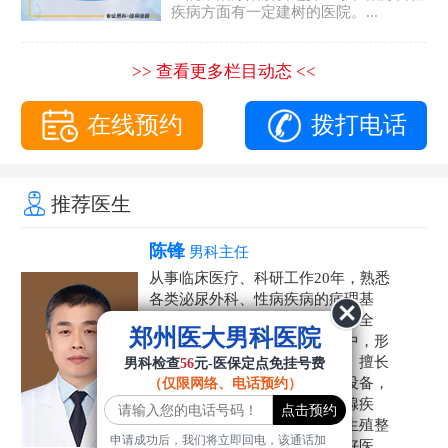
疾病方面有一定建树的医院。...
>> 查看更多栏目动态 <<
在线预约
拨打电话
推荐医生
陈锋
男科主任
从事临床医疗、科研工作20年，熟悉
各类泌尿外科、性病疾病的病理基
础，诊断治疗和临床操作，技术全
郑州医大男科医院
面。在男科疾病的诊断和诊疗中，形
成了一套独具特色的诊疗方案。擅长
男科检查
56
元-医保定点免挂号费
运用国内外先进的医学技术和设备，
（仅限网络、电话预约）
科学诊疗各类阳痿早泄、前列腺疾
病、射精障碍、性病、HPV、生殖整
申请成功后，我们将立即回电，该通话加
形等疾病，是患者非常信赖的好医