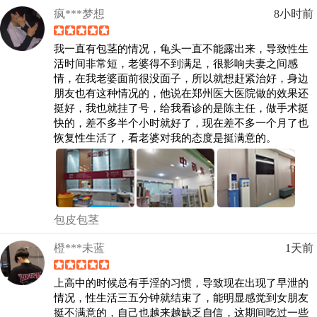
疯***梦想
8小时前
我一直有包茎的情况，龟头一直不能露出来，导致性生
活时间非常短，老婆得不到满足，很影响夫妻之间感
情，在我老婆面前很没面子，所以就想赶紧治好，身边
朋友也有这种情况的，他说在郑州医大医院做的效果还
挺好，我也就挂了号，给我看诊的是陈主任，做手术挺
快的，差不多半个小时就好了，现在差不多一个月了也
恢复性生活了，看老婆对我的态度是挺满意的。
包皮包茎
橙***未蓝
1天前
上高中的时候总有手淫的习惯，导致现在出现了早泄的
情况，性生活三五分钟就结束了，能明显感觉到女朋友
挺不满意的，自己也越来越缺乏自信，这期间吃过一些