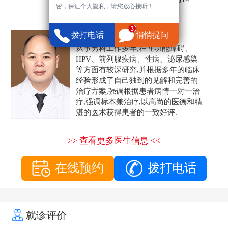
密，保证个人隐私，请您放心接听！
生。
张营富
拨打电话
悄悄提问
男科主任
从事男科工作多年,在性功能障碍、
HPV、前列腺疾病、性病、泌尿感染
等方面有较深研究,并根据多年的临床
经验形成了自己独到的见解和完善的
治疗方案,强调根据患者病情一对一治
疗,强调标本兼治疗,以高尚的医德和精
湛的医术获得患者的一致好评.
>> 查看更多医生信息 <<
在线预约
拨打电话
就诊评价