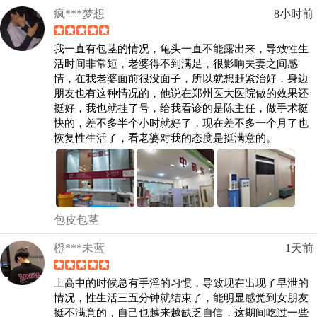
疯***梦想
8小时前
我一直有包茎的情况，龟头一直不能露出来，导致性生
活时间非常短，老婆得不到满足，很影响夫妻之间感
情，在我老婆面前很没面子，所以就想赶紧治好，身边
朋友也有这种情况的，他说在郑州医大医院做的效果还
挺好，我也就挂了号，给我看诊的是陈主任，做手术挺
快的，差不多半个小时就好了，现在差不多一个月了也
恢复性生活了，看老婆对我的态度是挺满意的。
包皮包茎
橙***未蓝
1天前
上高中的时候总有手淫的习惯，导致现在出现了早泄的
情况，性生活三五分钟就结束了，能明显感觉到女朋友
挺不满意的，自己也越来越缺乏自信，这期间吃过一些