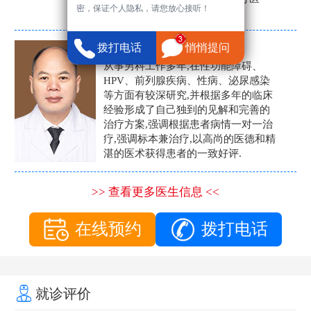
密，保证个人隐私，请您放心接听！
生。
张营富
拨打电话
悄悄提问
男科主任
从事男科工作多年,在性功能障碍、
HPV、前列腺疾病、性病、泌尿感染
等方面有较深研究,并根据多年的临床
经验形成了自己独到的见解和完善的
治疗方案,强调根据患者病情一对一治
疗,强调标本兼治疗,以高尚的医德和精
湛的医术获得患者的一致好评.
>> 查看更多医生信息 <<
在线预约
拨打电话
就诊评价