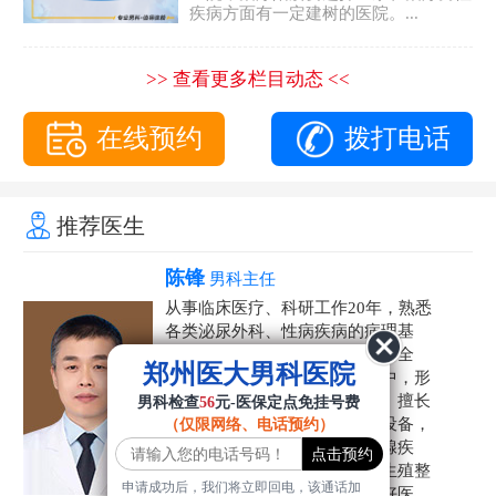
疾病方面有一定建树的医院。...
>> 查看更多栏目动态 <<
在线预约
拨打电话
推荐医生
陈锋
男科主任
从事临床医疗、科研工作20年，熟悉
各类泌尿外科、性病疾病的病理基
础，诊断治疗和临床操作，技术全
郑州医大男科医院
面。在男科疾病的诊断和诊疗中，形
成了一套独具特色的诊疗方案。擅长
男科检查
56
元-医保定点免挂号费
运用国内外先进的医学技术和设备，
（仅限网络、电话预约）
科学诊疗各类阳痿早泄、前列腺疾
病、射精障碍、性病、HPV、生殖整
申请成功后，我们将立即回电，该通话加
形等疾病，是患者非常信赖的好医