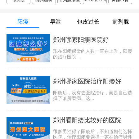
龟头炎
前列腺炎
前列腺增生
男性不育
阳痿
早泄
包皮过长
前列腺
郑州哪家阳痿医院好
现在阳痿感染的人数一直在上升，阳痿
的治疗医院...
郑州哪家医院治疗阳痿好
阳痿后，没有去医院治疗，而是自己选
择了诊所看病。这...
郑州看阳痿比较好的医院
很多男性得了阳痿后，不知道如何选择
医院，治疗阳痿要选择一家在治疗男性