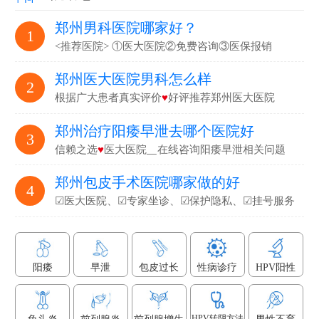
郑州男科医院哪家好？
1
<推荐医院> ①医大医院②免费咨询③医保报销
郑州医大医院男科怎么样
2
根据广大患者真实评价
♥
好评推荐郑州医大医院
郑州治疗阳痿早泄去哪个医院好
3
信赖之选
♥
医大医院▁在线咨询阳痿早泄相关问题
郑州包皮手术医院哪家做的好
4
☑医大医院、☑专家坐诊、☑保护隐私、☑挂号服务
阳痿
早泄
包皮过长
性病诊疗
HPV阳性
HPV转阴方法