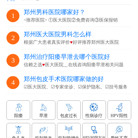
郑州男科医院哪家好？
1
<推荐医院> ①医大医院②免费咨询③医保报销
郑州医大医院男科怎么样
2
根据广大患者真实评价
♥
好评推荐郑州医大医院
郑州治疗阳痿早泄去哪个医院好
3
信赖之选
♥
医大医院▁在线咨询阳痿早泄相关问题
郑州包皮手术医院哪家做的好
4
☑医大医院、☑专家坐诊、☑保护隐私、☑挂号服务
阳痿
早泄
包皮过长
性病诊疗
HPV阳性
HPV转阴方法