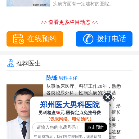
疾病方面有一定建树的医院。...
>> 查看更多栏目动态 <<
在线预约
拨打电话
推荐医生
陈锋
男科主任
从事临床医疗、科研工作20年，熟悉
各类泌尿外科、性病疾病的病理基
础，诊断治疗和临床操作，技术全
郑州医大男科医院
面。在男科疾病的诊断和诊疗中，形
成了一套独具特色的诊疗方案。擅长
男科检查
56
元-医保定点免挂号费
运用国内外先进的医学技术和设备，
（仅限网络、电话预约）
科学诊疗各类阳痿早泄、前列腺疾
病、射精障碍、性病、HPV、生殖整
申请成功后，我们将立即回电，该通话加
形等疾病，是患者非常信赖的好医