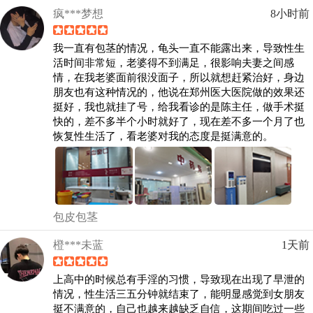
疯***梦想
8小时前
我一直有包茎的情况，龟头一直不能露出来，导致性生
活时间非常短，老婆得不到满足，很影响夫妻之间感
情，在我老婆面前很没面子，所以就想赶紧治好，身边
朋友也有这种情况的，他说在郑州医大医院做的效果还
挺好，我也就挂了号，给我看诊的是陈主任，做手术挺
快的，差不多半个小时就好了，现在差不多一个月了也
恢复性生活了，看老婆对我的态度是挺满意的。
包皮包茎
橙***未蓝
1天前
上高中的时候总有手淫的习惯，导致现在出现了早泄的
情况，性生活三五分钟就结束了，能明显感觉到女朋友
挺不满意的，自己也越来越缺乏自信，这期间吃过一些