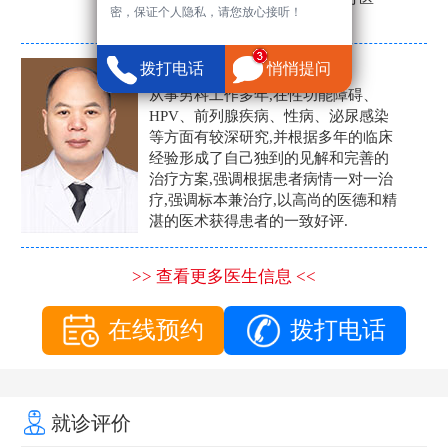
密，保证个人隐私，请您放心接听！
生。
张营富
拨打电话
悄悄提问
男科主任
从事男科工作多年,在性功能障碍、
HPV、前列腺疾病、性病、泌尿感染
等方面有较深研究,并根据多年的临床
经验形成了自己独到的见解和完善的
治疗方案,强调根据患者病情一对一治
疗,强调标本兼治疗,以高尚的医德和精
湛的医术获得患者的一致好评.
>> 查看更多医生信息 <<
在线预约
拨打电话
就诊评价