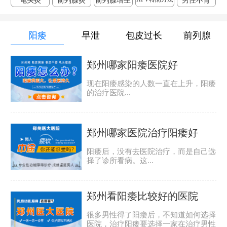
龟头炎
前列腺炎
前列腺增生
男性不育
阳痿
早泄
包皮过长
前列腺
郑州哪家阳痿医院好
现在阳痿感染的人数一直在上升，阳痿
的治疗医院...
郑州哪家医院治疗阳痿好
阳痿后，没有去医院治疗，而是自己选
择了诊所看病。这...
郑州看阳痿比较好的医院
很多男性得了阳痿后，不知道如何选择
医院，治疗阳痿要选择一家在治疗男性