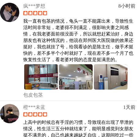
疯***梦想
8小时前
我一直有包茎的情况，龟头一直不能露出来，导致性生
活时间非常短，老婆得不到满足，很影响夫妻之间感
情，在我老婆面前很没面子，所以就想赶紧治好，身边
朋友也有这种情况的，他说在郑州医大医院做的效果还
挺好，我也就挂了号，给我看诊的是陈主任，做手术挺
快的，差不多半个小时就好了，现在差不多一个月了也
恢复性生活了，看老婆对我的态度是挺满意的。
包皮包茎
橙***未蓝
1天前
上高中的时候总有手淫的习惯，导致现在出现了早泄的
情况，性生活三五分钟就结束了，能明显感觉到女朋友
挺不满意的，自己也越来越缺乏自信，这期间吃过一些