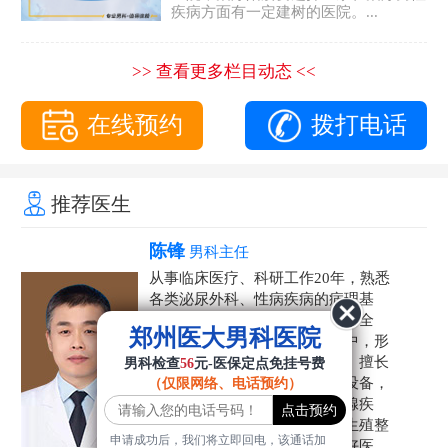
疾病方面有一定建树的医院。...
>> 查看更多栏目动态 <<
在线预约
拨打电话
推荐医生
陈锋
男科主任
从事临床医疗、科研工作20年，熟悉
各类泌尿外科、性病疾病的病理基
础，诊断治疗和临床操作，技术全
郑州医大男科医院
面。在男科疾病的诊断和诊疗中，形
成了一套独具特色的诊疗方案。擅长
男科检查
56
元-医保定点免挂号费
运用国内外先进的医学技术和设备，
（仅限网络、电话预约）
科学诊疗各类阳痿早泄、前列腺疾
病、射精障碍、性病、HPV、生殖整
申请成功后，我们将立即回电，该通话加
形等疾病，是患者非常信赖的好医