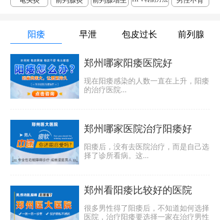
龟头炎
前列腺炎
前列腺增生
男性不育
阳痿
早泄
包皮过长
前列腺
郑州哪家阳痿医院好
现在阳痿感染的人数一直在上升，阳痿
的治疗医院...
郑州哪家医院治疗阳痿好
阳痿后，没有去医院治疗，而是自己选
择了诊所看病。这...
郑州看阳痿比较好的医院
很多男性得了阳痿后，不知道如何选择
医院，治疗阳痿要选择一家在治疗男性