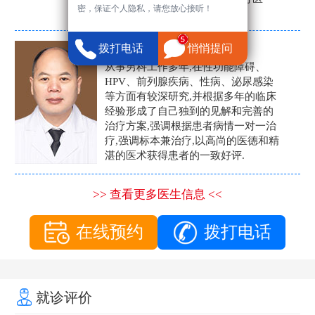
密，保证个人隐私，请您放心接听！
生。
张营富
拨打电话
悄悄提问
男科主任
从事男科工作多年,在性功能障碍、
HPV、前列腺疾病、性病、泌尿感染
等方面有较深研究,并根据多年的临床
经验形成了自己独到的见解和完善的
治疗方案,强调根据患者病情一对一治
疗,强调标本兼治疗,以高尚的医德和精
湛的医术获得患者的一致好评.
>> 查看更多医生信息 <<
在线预约
拨打电话
就诊评价