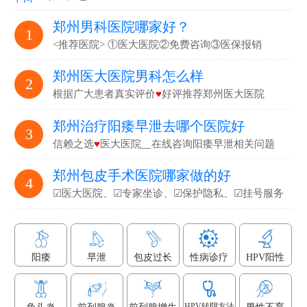
郑州男科医院哪家好？
1
<推荐医院> ①医大医院②免费咨询③医保报销
郑州医大医院男科怎么样
2
根据广大患者真实评价
♥
好评推荐郑州医大医院
郑州治疗阳痿早泄去哪个医院好
3
信赖之选
♥
医大医院▁在线咨询阳痿早泄相关问题
郑州包皮手术医院哪家做的好
4
☑医大医院、☑专家坐诊、☑保护隐私、☑挂号服务
阳痿
早泄
包皮过长
性病诊疗
HPV阳性
HPV转阴方法