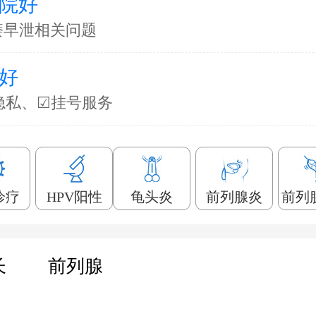
院好
痿早泄相关问题
好
隐私、☑挂号服务
诊疗
HPV阳性
龟头炎
前列腺炎
前列
长
前列腺