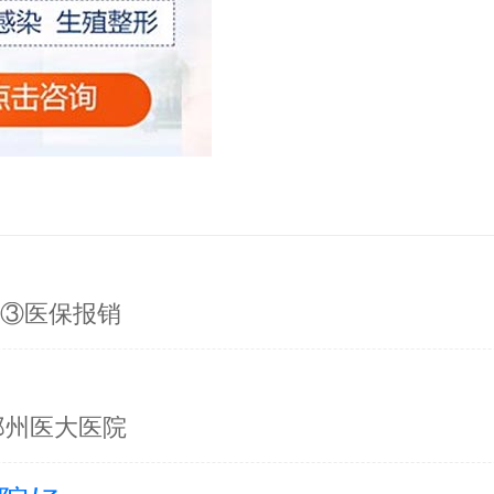
询③医保报销
郑州医大医院