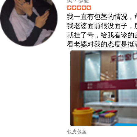
疯***梦想
我一直有包茎的情况，
我老婆面前很没面子，
就挂了号，给我看诊的
看老婆对我的态度是挺
包皮包茎