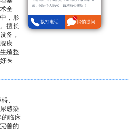
理基
密，保证个人隐私，请您放心接听！
术全
中，形
拨打电话
悄悄提问
。擅长
设备，
腺疾
、生殖整
好医
障碍、
泌尿感染
年的临床
完善的