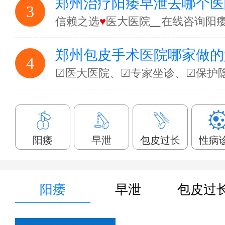
郑州治疗阳痿早泄去哪个医
3
信赖之选
♥
医大医院▁在线咨询阳
郑州包皮手术医院哪家做的
4
☑医大医院、☑专家坐诊、☑保护
阳痿
早泄
包皮过长
性病
阳痿
早泄
包皮过