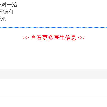
一对一治
医德和
评.
>> 查看更多医生信息 <<