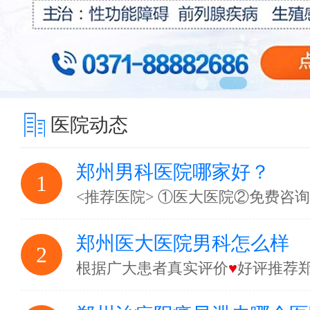
医院动态
郑州男科医院哪家好？
1
<推荐医院> ①医大医院②免费咨
郑州医大医院男科怎么样
2
根据广大患者真实评价
♥
好评推荐