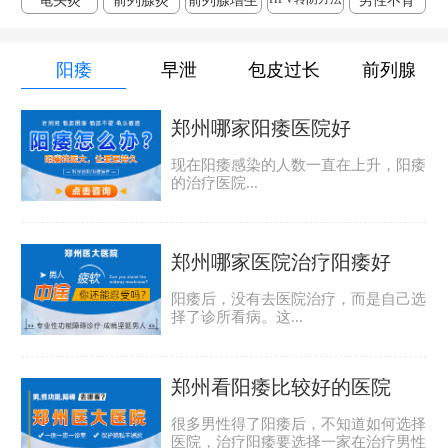
龟头炎
前列腺炎
前列腺增生
男性不育
阳痿
早泄
包皮过长
前列腺
郑州哪家阳痿医院好
现在阳痿感染的人数一直在上升，阳痿
的治疗医院...
郑州哪家医院治疗阳痿好
阳痿后，没有去医院治疗，而是自己选
择了诊所看病。这...
郑州看阳痿比较好的医院
很多男性得了阳痿后，不知道如何选择
医院，治疗阳痿要选择一家在治疗男性