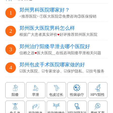
郑州男科医院哪家好？
1
<推荐医院> ①医大医院②免费咨询③医保报销
郑州医大医院男科怎么样
2
根据广大患者真实评价
♥
好评推荐郑州医大医院
郑州治疗阳痿早泄去哪个医院好
3
信赖之选
♥
医大医院▁在线咨询阳痿早泄相关问题
郑州包皮手术医院哪家做的好
4
☑医大医院、☑专家坐诊、☑保护隐私、☑挂号服务
阳痿
早泄
包皮过长
性病诊疗
HPV阳性
HPV转阴方法