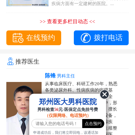
疾病方面有一定建树的医院。...
>> 查看更多栏目动态 <<
在线预约
拨打电话
推荐医生
陈锋
男科主任
从事临床医疗、科研工作20年，熟悉
各类泌尿外科、性病疾病的病理基
础，诊断治疗和临床操作，技术全
郑州医大男科医院
面。在男科疾病的诊断和诊疗中，形
成了一套独具特色的诊疗方案。擅长
男科检查
56
元-医保定点免挂号费
运用国内外先进的医学技术和设备，
（仅限网络、电话预约）
科学诊疗各类阳痿早泄、前列腺疾
病、射精障碍、性病、HPV、生殖整
申请成功后，我们将立即回电，该通话加
形等疾病，是患者非常信赖的好医