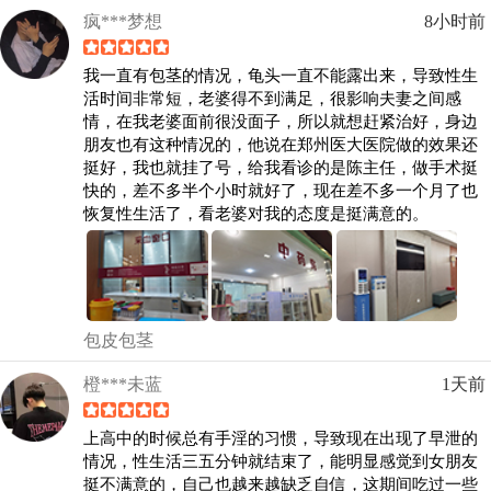
疯***梦想
8小时前
我一直有包茎的情况，龟头一直不能露出来，导致性生
活时间非常短，老婆得不到满足，很影响夫妻之间感
情，在我老婆面前很没面子，所以就想赶紧治好，身边
朋友也有这种情况的，他说在郑州医大医院做的效果还
挺好，我也就挂了号，给我看诊的是陈主任，做手术挺
快的，差不多半个小时就好了，现在差不多一个月了也
恢复性生活了，看老婆对我的态度是挺满意的。
包皮包茎
橙***未蓝
1天前
上高中的时候总有手淫的习惯，导致现在出现了早泄的
情况，性生活三五分钟就结束了，能明显感觉到女朋友
挺不满意的，自己也越来越缺乏自信，这期间吃过一些