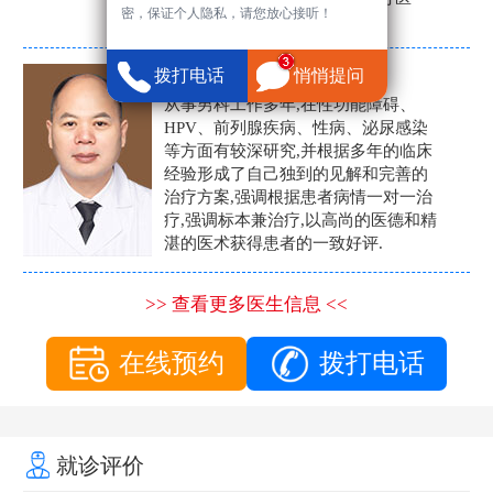
密，保证个人隐私，请您放心接听！
生。
张营富
拨打电话
悄悄提问
男科主任
从事男科工作多年,在性功能障碍、
HPV、前列腺疾病、性病、泌尿感染
等方面有较深研究,并根据多年的临床
经验形成了自己独到的见解和完善的
治疗方案,强调根据患者病情一对一治
疗,强调标本兼治疗,以高尚的医德和精
湛的医术获得患者的一致好评.
>> 查看更多医生信息 <<
在线预约
拨打电话
就诊评价