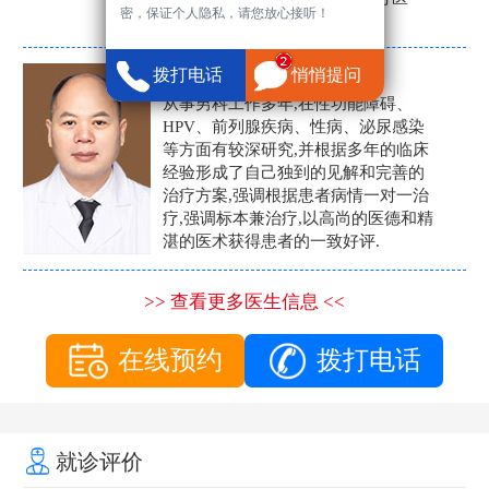
密，保证个人隐私，请您放心接听！
生。
张营富
拨打电话
悄悄提问
男科主任
从事男科工作多年,在性功能障碍、
HPV、前列腺疾病、性病、泌尿感染
等方面有较深研究,并根据多年的临床
经验形成了自己独到的见解和完善的
治疗方案,强调根据患者病情一对一治
疗,强调标本兼治疗,以高尚的医德和精
湛的医术获得患者的一致好评.
>> 查看更多医生信息 <<
在线预约
拨打电话
就诊评价