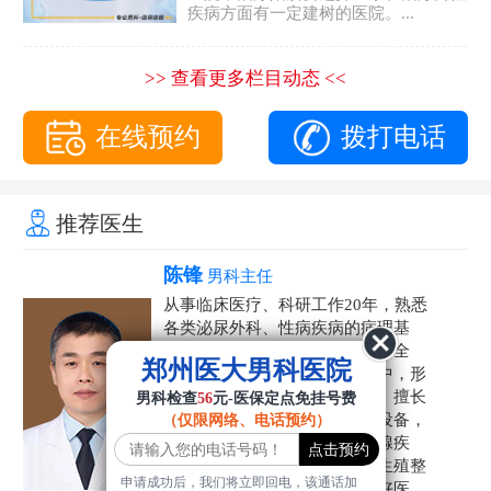
疾病方面有一定建树的医院。...
>> 查看更多栏目动态 <<
在线预约
拨打电话
推荐医生
陈锋
男科主任
从事临床医疗、科研工作20年，熟悉
各类泌尿外科、性病疾病的病理基
础，诊断治疗和临床操作，技术全
郑州医大男科医院
面。在男科疾病的诊断和诊疗中，形
成了一套独具特色的诊疗方案。擅长
男科检查
56
元-医保定点免挂号费
运用国内外先进的医学技术和设备，
（仅限网络、电话预约）
科学诊疗各类阳痿早泄、前列腺疾
病、射精障碍、性病、HPV、生殖整
申请成功后，我们将立即回电，该通话加
形等疾病，是患者非常信赖的好医