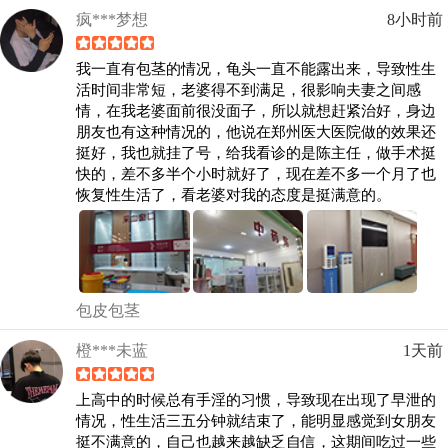
疯***梦想
8小时前
我一直有包茎的情况，龟头一直不能露出来，导致性生
活时间非常短，老婆得不到满足，很影响夫妻之间感
情，在我老婆面前很没面子，所以就想赶紧治好，身边
朋友也有这种情况的，他说在郑州医大医院做的效果还
挺好，我也就挂了号，给我看诊的是陈主任，做手术挺
快的，差不多半个小时就好了，现在差不多一个月了也
恢复性生活了，看老婆对我的态度是挺满意的。
包皮包茎
橙***未蓝
1天前
上高中的时候总有手淫的习惯，导致现在出现了早泄的
情况，性生活三五分钟就结束了，能明显感觉到女朋友
挺不满意的，自己也越来越缺乏自信，这期间吃过一些