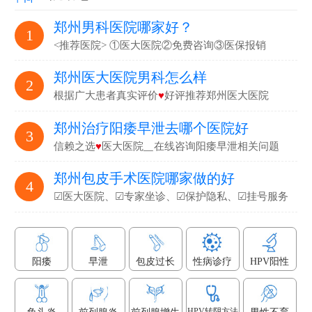
郑州男科医院哪家好？
1
<推荐医院> ①医大医院②免费咨询③医保报销
郑州医大医院男科怎么样
2
根据广大患者真实评价
♥
好评推荐郑州医大医院
郑州治疗阳痿早泄去哪个医院好
3
信赖之选
♥
医大医院▁在线咨询阳痿早泄相关问题
郑州包皮手术医院哪家做的好
4
☑医大医院、☑专家坐诊、☑保护隐私、☑挂号服务
阳痿
早泄
包皮过长
性病诊疗
HPV阳性
HPV转阴方法