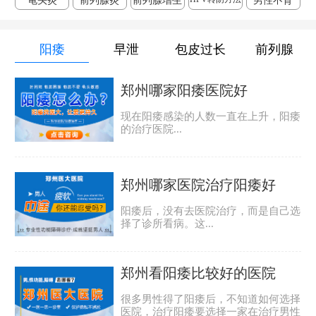
龟头炎
前列腺炎
前列腺增生
男性不育
阳痿
早泄
包皮过长
前列腺
郑州哪家阳痿医院好
现在阳痿感染的人数一直在上升，阳痿
的治疗医院...
郑州哪家医院治疗阳痿好
阳痿后，没有去医院治疗，而是自己选
择了诊所看病。这...
郑州看阳痿比较好的医院
很多男性得了阳痿后，不知道如何选择
医院，治疗阳痿要选择一家在治疗男性