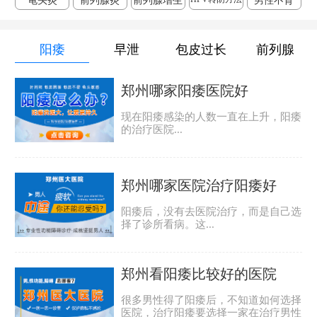
龟头炎
前列腺炎
前列腺增生
男性不育
阳痿
早泄
包皮过长
前列腺
郑州哪家阳痿医院好
现在阳痿感染的人数一直在上升，阳痿
的治疗医院...
郑州哪家医院治疗阳痿好
阳痿后，没有去医院治疗，而是自己选
择了诊所看病。这...
郑州看阳痿比较好的医院
很多男性得了阳痿后，不知道如何选择
医院，治疗阳痿要选择一家在治疗男性