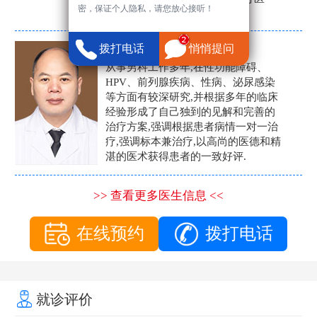
密，保证个人隐私，请您放心接听！
生。
张营富
拨打电话
悄悄提问
男科主任
从事男科工作多年,在性功能障碍、
HPV、前列腺疾病、性病、泌尿感染
等方面有较深研究,并根据多年的临床
经验形成了自己独到的见解和完善的
治疗方案,强调根据患者病情一对一治
疗,强调标本兼治疗,以高尚的医德和精
湛的医术获得患者的一致好评.
>> 查看更多医生信息 <<
在线预约
拨打电话
就诊评价