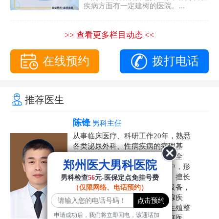
疾病方面有一定建树的医院。...
>> 查看更多栏目动态 <<
在线预约
拨打电话
推荐医生
陈锋
男科主任
从事临床医疗、科研工作20年，熟悉
各类泌尿外科、性病疾病的病理基
础，诊断治疗和临床操作，技术全
郑州医大男科医院
面。在男科疾病的诊断和诊疗中，形
成了一套独具特色的诊疗方案。擅长
男科检查
56
元-医保定点免挂号费
运用国内外先进的医学技术和设备，
（仅限网络、电话预约）
科学诊疗各类阳痿早泄、前列腺疾
病、射精障碍、性病、HPV、生殖整
申请成功后，我们将立即回电，该通话加
形等疾病，是患者非常信赖的好医