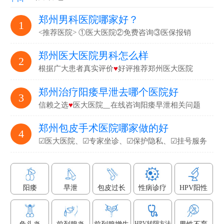
郑州男科医院哪家好？
1
<推荐医院> ①医大医院②免费咨询③医保报销
郑州医大医院男科怎么样
2
根据广大患者真实评价
♥
好评推荐郑州医大医院
郑州治疗阳痿早泄去哪个医院好
3
信赖之选
♥
医大医院▁在线咨询阳痿早泄相关问题
郑州包皮手术医院哪家做的好
4
☑医大医院、☑专家坐诊、☑保护隐私、☑挂号服务
阳痿
早泄
包皮过长
性病诊疗
HPV阳性
HPV转阴方法