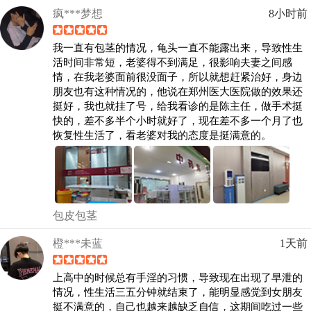
疯***梦想
8小时前
我一直有包茎的情况，龟头一直不能露出来，导致性生
活时间非常短，老婆得不到满足，很影响夫妻之间感
情，在我老婆面前很没面子，所以就想赶紧治好，身边
朋友也有这种情况的，他说在郑州医大医院做的效果还
挺好，我也就挂了号，给我看诊的是陈主任，做手术挺
快的，差不多半个小时就好了，现在差不多一个月了也
恢复性生活了，看老婆对我的态度是挺满意的。
包皮包茎
橙***未蓝
1天前
上高中的时候总有手淫的习惯，导致现在出现了早泄的
情况，性生活三五分钟就结束了，能明显感觉到女朋友
挺不满意的，自己也越来越缺乏自信，这期间吃过一些