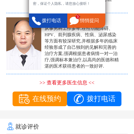
密，保证个人隐私，请您放心接听！
生。
张营富
拨打电话
悄悄提问
男科主任
从事男科工作多年,在性功能障碍、
HPV、前列腺疾病、性病、泌尿感染
等方面有较深研究,并根据多年的临床
经验形成了自己独到的见解和完善的
治疗方案,强调根据患者病情一对一治
疗,强调标本兼治疗,以高尚的医德和精
湛的医术获得患者的一致好评.
>> 查看更多医生信息 <<
在线预约
拨打电话
就诊评价