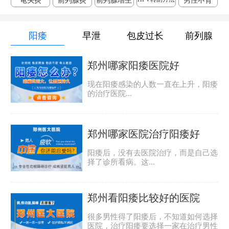
龟头炎
前列腺炎
前列腺增生
男性不育
阳痿
早泄
包皮过长
前列腺
郑州哪家阳痿医院好
现在阳痿感染的人数一直在上升，阳痿
的治疗医院...
郑州哪家医院治疗阳痿好
阳痿后，没有去医院治疗，而是自己选
择了诊所看病。这...
郑州看阳痿比较好的医院
很多男性得了阳痿后，不知道如何选择
医院，治疗阳痿要选择一家在治疗男性