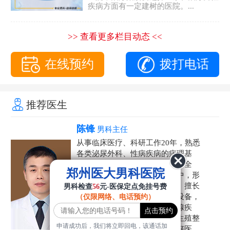
疾病方面有一定建树的医院。...
>> 查看更多栏目动态 <<
在线预约
拨打电话
推荐医生
陈锋
男科主任
从事临床医疗、科研工作20年，熟悉
各类泌尿外科、性病疾病的病理基
础，诊断治疗和临床操作，技术全
郑州医大男科医院
面。在男科疾病的诊断和诊疗中，形
成了一套独具特色的诊疗方案。擅长
男科检查
56
元-医保定点免挂号费
运用国内外先进的医学技术和设备，
（仅限网络、电话预约）
科学诊疗各类阳痿早泄、前列腺疾
病、射精障碍、性病、HPV、生殖整
申请成功后，我们将立即回电，该通话加
形等疾病，是患者非常信赖的好医