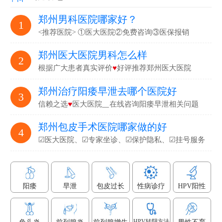
郑州男科医院哪家好？
1
<推荐医院> ①医大医院②免费咨询③医保报销
郑州医大医院男科怎么样
2
根据广大患者真实评价
♥
好评推荐郑州医大医院
郑州治疗阳痿早泄去哪个医院好
3
信赖之选
♥
医大医院▁在线咨询阳痿早泄相关问题
郑州包皮手术医院哪家做的好
4
☑医大医院、☑专家坐诊、☑保护隐私、☑挂号服务
阳痿
早泄
包皮过长
性病诊疗
HPV阳性
HPV转阴方法