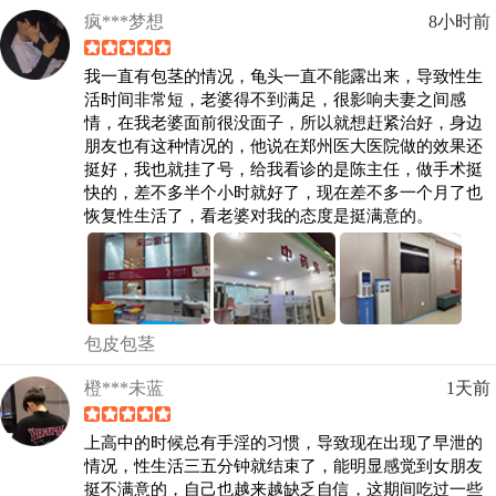
疯***梦想
8小时前
我一直有包茎的情况，龟头一直不能露出来，导致性生
活时间非常短，老婆得不到满足，很影响夫妻之间感
情，在我老婆面前很没面子，所以就想赶紧治好，身边
朋友也有这种情况的，他说在郑州医大医院做的效果还
挺好，我也就挂了号，给我看诊的是陈主任，做手术挺
快的，差不多半个小时就好了，现在差不多一个月了也
恢复性生活了，看老婆对我的态度是挺满意的。
包皮包茎
橙***未蓝
1天前
上高中的时候总有手淫的习惯，导致现在出现了早泄的
情况，性生活三五分钟就结束了，能明显感觉到女朋友
挺不满意的，自己也越来越缺乏自信，这期间吃过一些