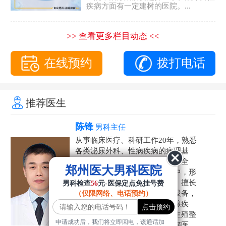
疾病方面有一定建树的医院。...
>> 查看更多栏目动态 <<
在线预约
拨打电话
推荐医生
陈锋
男科主任
从事临床医疗、科研工作20年，熟悉
各类泌尿外科、性病疾病的病理基
础，诊断治疗和临床操作，技术全
郑州医大男科医院
面。在男科疾病的诊断和诊疗中，形
成了一套独具特色的诊疗方案。擅长
男科检查
56
元-医保定点免挂号费
运用国内外先进的医学技术和设备，
（仅限网络、电话预约）
科学诊疗各类阳痿早泄、前列腺疾
病、射精障碍、性病、HPV、生殖整
申请成功后，我们将立即回电，该通话加
形等疾病，是患者非常信赖的好医