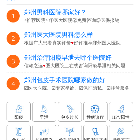
郑州男科医院哪家好？
1
<推荐医院> ①医大医院②免费咨询③医保报销
郑州医大医院男科怎么样
2
根据广大患者真实评价
♥
好评推荐郑州医大医院
郑州治疗阳痿早泄去哪个医院好
3
信赖之选
♥
医大医院▁在线咨询阳痿早泄相关问题
郑州包皮手术医院哪家做的好
4
☑医大医院、☑专家坐诊、☑保护隐私、☑挂号服务
阳痿
早泄
包皮过长
性病诊疗
HPV阳性
HPV转阴方法