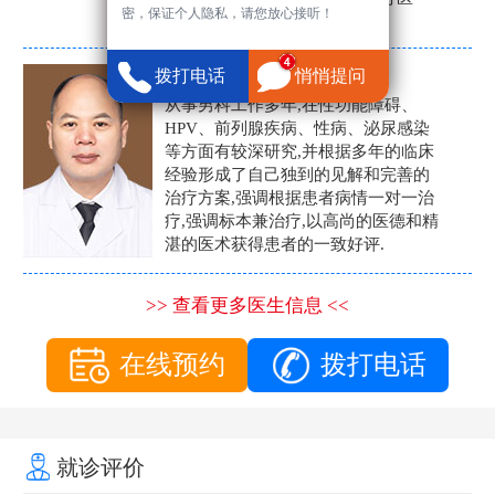
密，保证个人隐私，请您放心接听！
生。
张营富
拨打电话
悄悄提问
男科主任
从事男科工作多年,在性功能障碍、
HPV、前列腺疾病、性病、泌尿感染
等方面有较深研究,并根据多年的临床
经验形成了自己独到的见解和完善的
治疗方案,强调根据患者病情一对一治
疗,强调标本兼治疗,以高尚的医德和精
湛的医术获得患者的一致好评.
>> 查看更多医生信息 <<
在线预约
拨打电话
就诊评价