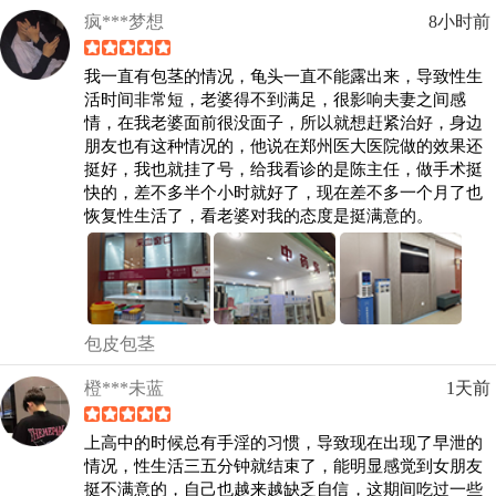
疯***梦想
8小时前
我一直有包茎的情况，龟头一直不能露出来，导致性生
活时间非常短，老婆得不到满足，很影响夫妻之间感
情，在我老婆面前很没面子，所以就想赶紧治好，身边
朋友也有这种情况的，他说在郑州医大医院做的效果还
挺好，我也就挂了号，给我看诊的是陈主任，做手术挺
快的，差不多半个小时就好了，现在差不多一个月了也
恢复性生活了，看老婆对我的态度是挺满意的。
包皮包茎
橙***未蓝
1天前
上高中的时候总有手淫的习惯，导致现在出现了早泄的
情况，性生活三五分钟就结束了，能明显感觉到女朋友
挺不满意的，自己也越来越缺乏自信，这期间吃过一些