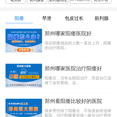
龟头炎
前列腺炎
前列腺增生
男性不育
阳痿
早泄
包皮过长
前列腺
郑州哪家阳痿医院好
现在阳痿感染的人数一直在上升，阳痿
的治疗医院...
郑州哪家医院治疗阳痿好
阳痿后，没有去医院治疗，而是自己选
择了诊所看病。这...
郑州看阳痿比较好的医院
很多男性得了阳痿后，不知道如何选择
医院，治疗阳痿要选择一家在治疗男性