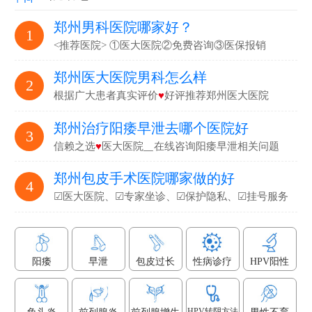
郑州男科医院哪家好？
1
<推荐医院> ①医大医院②免费咨询③医保报销
郑州医大医院男科怎么样
2
根据广大患者真实评价
♥
好评推荐郑州医大医院
郑州治疗阳痿早泄去哪个医院好
3
信赖之选
♥
医大医院▁在线咨询阳痿早泄相关问题
郑州包皮手术医院哪家做的好
4
☑医大医院、☑专家坐诊、☑保护隐私、☑挂号服务
阳痿
早泄
包皮过长
性病诊疗
HPV阳性
HPV转阴方法