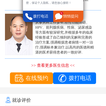
密，保证个人隐私，请您放心接听！
生。
张营富
拨打电话
悄悄提问
男科主任
从事男科工作多年,在性功能障碍、
HPV、前列腺疾病、性病、泌尿感染
等方面有较深研究,并根据多年的临床
经验形成了自己独到的见解和完善的
治疗方案,强调根据患者病情一对一治
疗,强调标本兼治疗,以高尚的医德和精
湛的医术获得患者的一致好评.
>> 查看更多医生信息 <<
在线预约
拨打电话
就诊评价