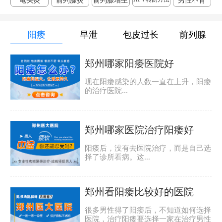
龟头炎
前列腺炎
前列腺增生
男性不育
阳痿
早泄
包皮过长
前列腺
郑州哪家阳痿医院好
现在阳痿感染的人数一直在上升，阳痿
的治疗医院...
郑州哪家医院治疗阳痿好
阳痿后，没有去医院治疗，而是自己选
择了诊所看病。这...
郑州看阳痿比较好的医院
很多男性得了阳痿后，不知道如何选择
医院，治疗阳痿要选择一家在治疗男性