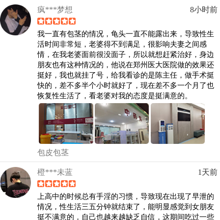
疯***梦想
8小时前
我一直有包茎的情况，龟头一直不能露出来，导致性生
活时间非常短，老婆得不到满足，很影响夫妻之间感
情，在我老婆面前很没面子，所以就想赶紧治好，身边
朋友也有这种情况的，他说在郑州医大医院做的效果还
挺好，我也就挂了号，给我看诊的是陈主任，做手术挺
快的，差不多半个小时就好了，现在差不多一个月了也
恢复性生活了，看老婆对我的态度是挺满意的。
包皮包茎
橙***未蓝
1天前
上高中的时候总有手淫的习惯，导致现在出现了早泄的
情况，性生活三五分钟就结束了，能明显感觉到女朋友
挺不满意的，自己也越来越缺乏自信，这期间吃过一些