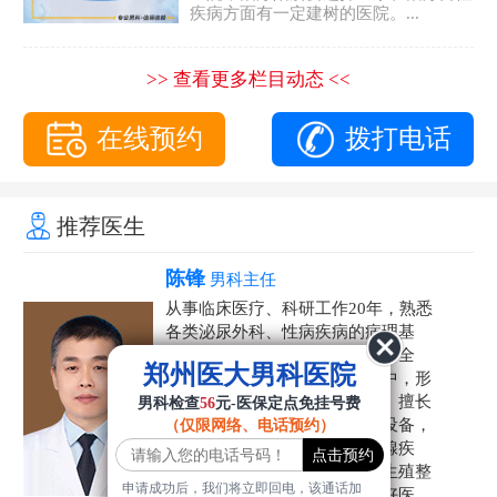
疾病方面有一定建树的医院。...
>> 查看更多栏目动态 <<
在线预约
拨打电话
推荐医生
陈锋
男科主任
从事临床医疗、科研工作20年，熟悉
各类泌尿外科、性病疾病的病理基
础，诊断治疗和临床操作，技术全
郑州医大男科医院
面。在男科疾病的诊断和诊疗中，形
成了一套独具特色的诊疗方案。擅长
男科检查
56
元-医保定点免挂号费
运用国内外先进的医学技术和设备，
（仅限网络、电话预约）
科学诊疗各类阳痿早泄、前列腺疾
病、射精障碍、性病、HPV、生殖整
申请成功后，我们将立即回电，该通话加
形等疾病，是患者非常信赖的好医