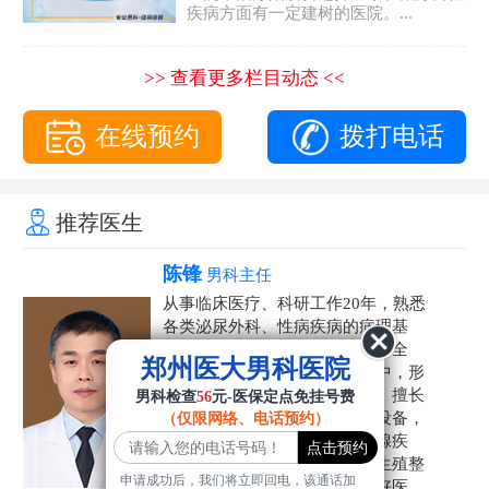
疾病方面有一定建树的医院。...
>> 查看更多栏目动态 <<
在线预约
拨打电话
推荐医生
陈锋
男科主任
从事临床医疗、科研工作20年，熟悉
各类泌尿外科、性病疾病的病理基
础，诊断治疗和临床操作，技术全
郑州医大男科医院
面。在男科疾病的诊断和诊疗中，形
成了一套独具特色的诊疗方案。擅长
男科检查
56
元-医保定点免挂号费
运用国内外先进的医学技术和设备，
（仅限网络、电话预约）
科学诊疗各类阳痿早泄、前列腺疾
病、射精障碍、性病、HPV、生殖整
申请成功后，我们将立即回电，该通话加
形等疾病，是患者非常信赖的好医