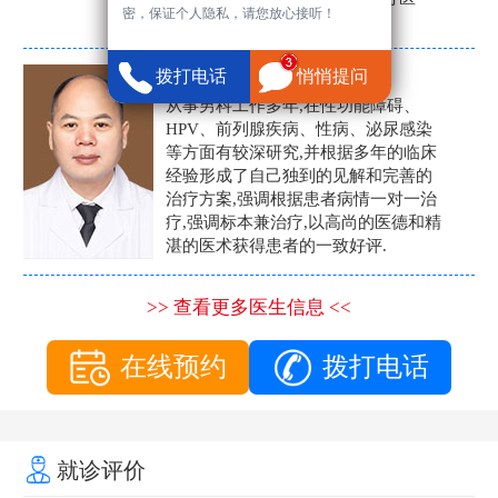
密，保证个人隐私，请您放心接听！
生。
张营富
拨打电话
悄悄提问
男科主任
从事男科工作多年,在性功能障碍、
HPV、前列腺疾病、性病、泌尿感染
等方面有较深研究,并根据多年的临床
经验形成了自己独到的见解和完善的
治疗方案,强调根据患者病情一对一治
疗,强调标本兼治疗,以高尚的医德和精
湛的医术获得患者的一致好评.
>> 查看更多医生信息 <<
在线预约
拨打电话
就诊评价