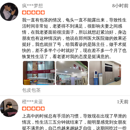
疯***梦想
8小时前
我一直有包茎的情况，龟头一直不能露出来，导致性生
活时间非常短，老婆得不到满足，很影响夫妻之间感
情，在我老婆面前很没面子，所以就想赶紧治好，身边
朋友也有这种情况的，他说在郑州医大医院做的效果还
挺好，我也就挂了号，给我看诊的是陈主任，做手术挺
快的，差不多半个小时就好了，现在差不多一个月了也
恢复性生活了，看老婆对我的态度是挺满意的。
包皮包茎
橙***未蓝
1天前
上高中的时候总有手淫的习惯，导致现在出现了早泄的
情况，性生活三五分钟就结束了，能明显感觉到女朋友
挺不满意的，自己也越来越缺乏自信，这期间吃过一些