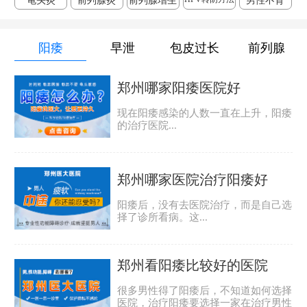
龟头炎
前列腺炎
前列腺增生
男性不育
阳痿
早泄
包皮过长
前列腺
郑州哪家阳痿医院好
现在阳痿感染的人数一直在上升，阳痿
的治疗医院...
郑州哪家医院治疗阳痿好
阳痿后，没有去医院治疗，而是自己选
择了诊所看病。这...
郑州看阳痿比较好的医院
很多男性得了阳痿后，不知道如何选择
医院，治疗阳痿要选择一家在治疗男性