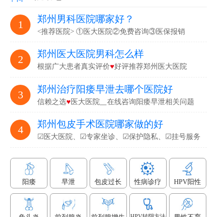
郑州男科医院哪家好？
1
<推荐医院> ①医大医院②免费咨询③医保报销
郑州医大医院男科怎么样
2
根据广大患者真实评价
♥
好评推荐郑州医大医院
郑州治疗阳痿早泄去哪个医院好
3
信赖之选
♥
医大医院▁在线咨询阳痿早泄相关问题
郑州包皮手术医院哪家做的好
4
☑医大医院、☑专家坐诊、☑保护隐私、☑挂号服务
阳痿
早泄
包皮过长
性病诊疗
HPV阳性
HPV转阴方法