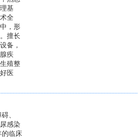
理基
术全
中，形
。擅长
设备，
腺疾
、生殖整
好医
障碍、
泌尿感染
年的临床