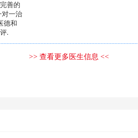
完善的
一对一治
医德和
评.
>> 查看更多医生信息 <<