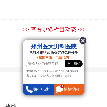
>> 查看更多栏目动态 <<
郑州医大男科医院
男科检查
56
元-医保定点免挂号费
（仅限网络、电话预约）
申请成功后，我们将立即回电，该通话加
密，保证个人隐私，请您放心接听！
拨打电话
悄悄提问
年，熟悉