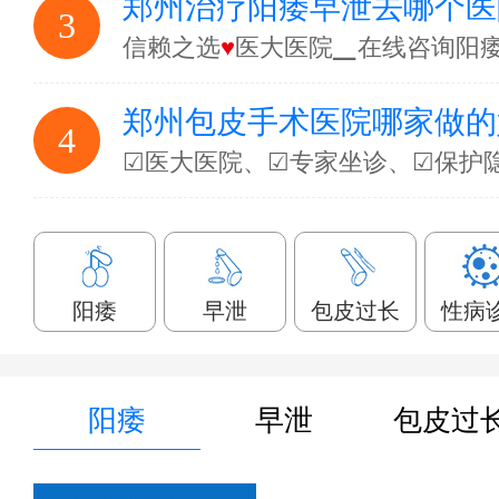
郑州治疗阳痿早泄去哪个医
3
信赖之选
♥
医大医院▁在线咨询阳
郑州包皮手术医院哪家做的
4
☑医大医院、☑专家坐诊、☑保护
阳痿
早泄
包皮过长
性病
阳痿
早泄
包皮过