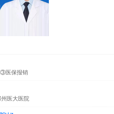
询③医保报销
郑州医大医院