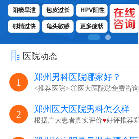
医院动态
郑州男科医院哪家好？
1
<推荐医院> ①医大医院②免费咨
郑州医大医院男科怎么样
2
根据广大患者真实评价
♥
好评推荐