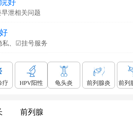
院好
痿早泄相关问题
好
隐私、☑挂号服务
诊疗
HPV阳性
龟头炎
前列腺炎
前列
长
前列腺