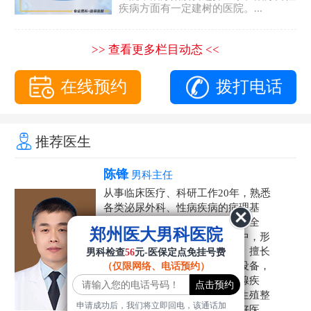
疾病方面有一定建树的医院。...
>> 查看更多栏目动态 <<
在线预约
拨打电话
推荐医生
陈锋
男科主任
从事临床医疗、科研工作20年，熟悉
各类泌尿外科、性病疾病的病理基
础，诊断治疗和临床操作，技术全
郑州医大男科医院
面。在男科疾病的诊断和诊疗中，形
成了一套独具特色的诊疗方案。擅长
男科检查
56
元-医保定点免挂号费
运用国内外先进的医学技术和设备，
（仅限网络、电话预约）
科学诊疗各类阳痿早泄、前列腺疾
病、射精障碍、性病、HPV、生殖整
申请成功后，我们将立即回电，该通话加
形等疾病，是患者非常信赖的好医