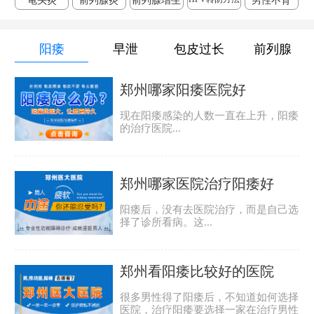
龟头炎
前列腺炎
前列腺增生
男性不育
阳痿
早泄
包皮过长
前列腺
郑州哪家阳痿医院好
现在阳痿感染的人数一直在上升，阳痿
的治疗医院...
郑州哪家医院治疗阳痿好
阳痿后，没有去医院治疗，而是自己选
择了诊所看病。这...
郑州看阳痿比较好的医院
很多男性得了阳痿后，不知道如何选择
医院，治疗阳痿要选择一家在治疗男性