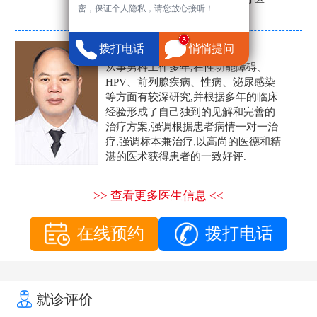
密，保证个人隐私，请您放心接听！
生。
张营富
拨打电话
悄悄提问
男科主任
从事男科工作多年,在性功能障碍、
HPV、前列腺疾病、性病、泌尿感染
等方面有较深研究,并根据多年的临床
经验形成了自己独到的见解和完善的
治疗方案,强调根据患者病情一对一治
疗,强调标本兼治疗,以高尚的医德和精
湛的医术获得患者的一致好评.
>> 查看更多医生信息 <<
在线预约
拨打电话
就诊评价