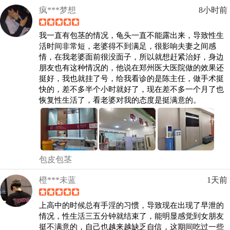
疯***梦想
8小时前
我一直有包茎的情况，龟头一直不能露出来，导致性生
活时间非常短，老婆得不到满足，很影响夫妻之间感
情，在我老婆面前很没面子，所以就想赶紧治好，身边
朋友也有这种情况的，他说在郑州医大医院做的效果还
挺好，我也就挂了号，给我看诊的是陈主任，做手术挺
快的，差不多半个小时就好了，现在差不多一个月了也
恢复性生活了，看老婆对我的态度是挺满意的。
包皮包茎
橙***未蓝
1天前
上高中的时候总有手淫的习惯，导致现在出现了早泄的
情况，性生活三五分钟就结束了，能明显感觉到女朋友
挺不满意的，自己也越来越缺乏自信，这期间吃过一些