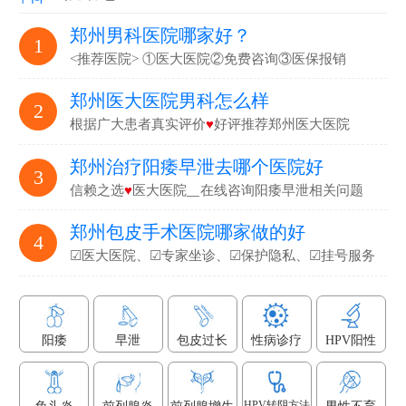
郑州男科医院哪家好？
1
<推荐医院> ①医大医院②免费咨询③医保报销
郑州医大医院男科怎么样
2
根据广大患者真实评价
♥
好评推荐郑州医大医院
郑州治疗阳痿早泄去哪个医院好
3
信赖之选
♥
医大医院▁在线咨询阳痿早泄相关问题
郑州包皮手术医院哪家做的好
4
☑医大医院、☑专家坐诊、☑保护隐私、☑挂号服务
阳痿
早泄
包皮过长
性病诊疗
HPV阳性
HPV转阴方法