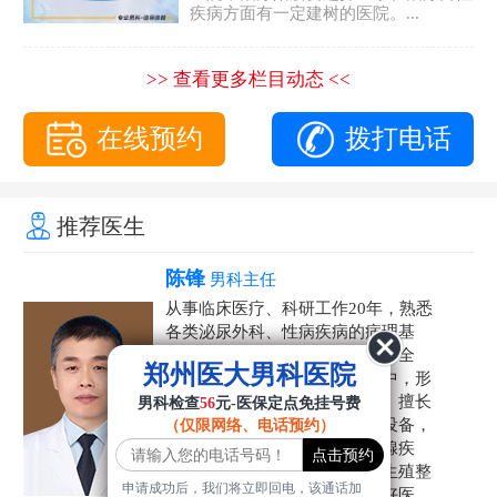
疾病方面有一定建树的医院。...
>> 查看更多栏目动态 <<
在线预约
拨打电话
推荐医生
陈锋
男科主任
从事临床医疗、科研工作20年，熟悉
各类泌尿外科、性病疾病的病理基
础，诊断治疗和临床操作，技术全
郑州医大男科医院
面。在男科疾病的诊断和诊疗中，形
成了一套独具特色的诊疗方案。擅长
男科检查
56
元-医保定点免挂号费
运用国内外先进的医学技术和设备，
（仅限网络、电话预约）
科学诊疗各类阳痿早泄、前列腺疾
病、射精障碍、性病、HPV、生殖整
申请成功后，我们将立即回电，该通话加
形等疾病，是患者非常信赖的好医