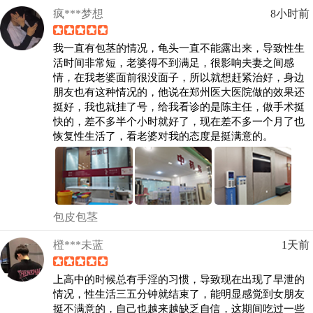
疯***梦想
8小时前
我一直有包茎的情况，龟头一直不能露出来，导致性生
活时间非常短，老婆得不到满足，很影响夫妻之间感
情，在我老婆面前很没面子，所以就想赶紧治好，身边
朋友也有这种情况的，他说在郑州医大医院做的效果还
挺好，我也就挂了号，给我看诊的是陈主任，做手术挺
快的，差不多半个小时就好了，现在差不多一个月了也
恢复性生活了，看老婆对我的态度是挺满意的。
包皮包茎
橙***未蓝
1天前
上高中的时候总有手淫的习惯，导致现在出现了早泄的
情况，性生活三五分钟就结束了，能明显感觉到女朋友
挺不满意的，自己也越来越缺乏自信，这期间吃过一些