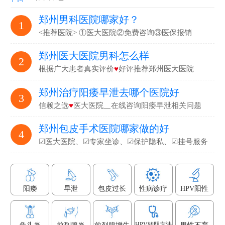
郑州男科医院哪家好？
1
<推荐医院> ①医大医院②免费咨询③医保报销
郑州医大医院男科怎么样
2
根据广大患者真实评价
♥
好评推荐郑州医大医院
郑州治疗阳痿早泄去哪个医院好
3
信赖之选
♥
医大医院▁在线咨询阳痿早泄相关问题
郑州包皮手术医院哪家做的好
4
☑医大医院、☑专家坐诊、☑保护隐私、☑挂号服务
阳痿
早泄
包皮过长
性病诊疗
HPV阳性
HPV转阴方法