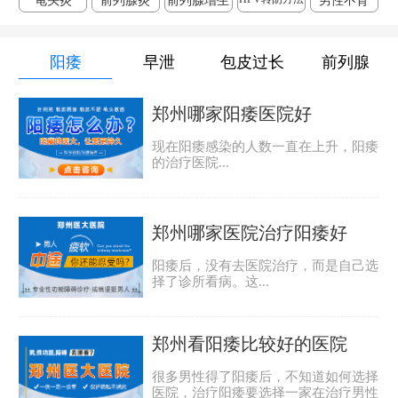
龟头炎
前列腺炎
前列腺增生
男性不育
阳痿
早泄
包皮过长
前列腺
郑州哪家阳痿医院好
现在阳痿感染的人数一直在上升，阳痿
的治疗医院...
郑州哪家医院治疗阳痿好
阳痿后，没有去医院治疗，而是自己选
择了诊所看病。这...
郑州看阳痿比较好的医院
很多男性得了阳痿后，不知道如何选择
医院，治疗阳痿要选择一家在治疗男性