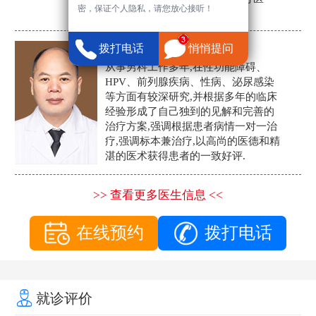
密，保证个人隐私，请您放心接听！
生。
张营富
拨打电话
悄悄提问
男科主任
从事男科工作多年,在性功能障碍、
HPV、前列腺疾病、性病、泌尿感染
等方面有较深研究,并根据多年的临床
经验形成了自己独到的见解和完善的
治疗方案,强调根据患者病情一对一治
疗,强调标本兼治疗,以高尚的医德和精
湛的医术获得患者的一致好评.
>> 查看更多医生信息 <<
在线预约
拨打电话
就诊评价