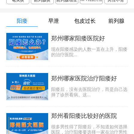
龟头炎
前列腺炎
前列腺增生
男性不育
阳痿
早泄
包皮过长
前列腺
郑州哪家阳痿医院好
现在阳痿感染的人数一直在上升，阳痿
的治疗医院...
郑州哪家医院治疗阳痿好
阳痿后，没有去医院治疗，而是自己选
择了诊所看病。这...
郑州看阳痿比较好的医院
很多男性得了阳痿后，不知道如何选择
医院，治疗阳痿要选择一家在治疗男性