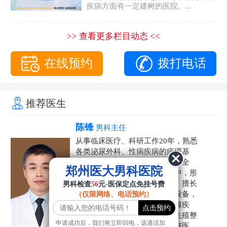
疾病方面有一定建树的医院。...
>> 查看更多栏目动态 <<
在线预约
拨打电话
推荐医生
陈锋
男科主任
从事临床医疗、科研工作20年，熟悉
各类泌尿外科、性病疾病的病理基
础，诊断治疗和临床操作，技术全
郑州医大男科医院
面。在男科疾病的诊断和诊疗中，形
成了一套独具特色的诊疗方案。擅长
男科检查
56
元-医保定点免挂号费
运用国内外先进的医学技术和设备，
（仅限网络、电话预约）
科学诊疗各类阳痿早泄、前列腺疾
病、射精障碍、性病、HPV、生殖整
申请成功后，我们将立即回电，该通话加
形等疾病，是患者非常信赖的好医