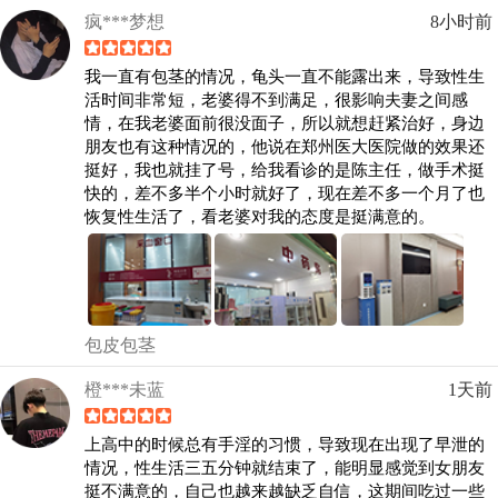
疯***梦想
8小时前
我一直有包茎的情况，龟头一直不能露出来，导致性生
活时间非常短，老婆得不到满足，很影响夫妻之间感
情，在我老婆面前很没面子，所以就想赶紧治好，身边
朋友也有这种情况的，他说在郑州医大医院做的效果还
挺好，我也就挂了号，给我看诊的是陈主任，做手术挺
快的，差不多半个小时就好了，现在差不多一个月了也
恢复性生活了，看老婆对我的态度是挺满意的。
包皮包茎
橙***未蓝
1天前
上高中的时候总有手淫的习惯，导致现在出现了早泄的
情况，性生活三五分钟就结束了，能明显感觉到女朋友
挺不满意的，自己也越来越缺乏自信，这期间吃过一些