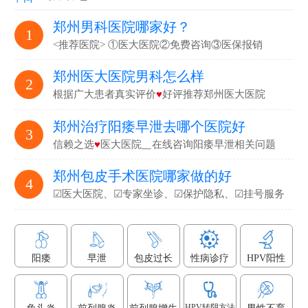
郑州男科医院哪家好？
1
<推荐医院> ①医大医院②免费咨询③医保报销
郑州医大医院男科怎么样
2
根据广大患者真实评价
♥
好评推荐郑州医大医院
郑州治疗阳痿早泄去哪个医院好
3
信赖之选
♥
医大医院▁在线咨询阳痿早泄相关问题
郑州包皮手术医院哪家做的好
4
☑医大医院、☑专家坐诊、☑保护隐私、☑挂号服务
阳痿
早泄
包皮过长
性病诊疗
HPV阳性
HPV转阴方法