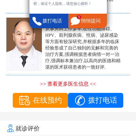
密，保证个人隐私，请您放心接听！
生。
张营富
拨打电话
悄悄提问
男科主任
从事男科工作多年,在性功能障碍、
HPV、前列腺疾病、性病、泌尿感染
等方面有较深研究,并根据多年的临床
经验形成了自己独到的见解和完善的
治疗方案,强调根据患者病情一对一治
疗,强调标本兼治疗,以高尚的医德和精
湛的医术获得患者的一致好评.
>> 查看更多医生信息 <<
在线预约
拨打电话
就诊评价