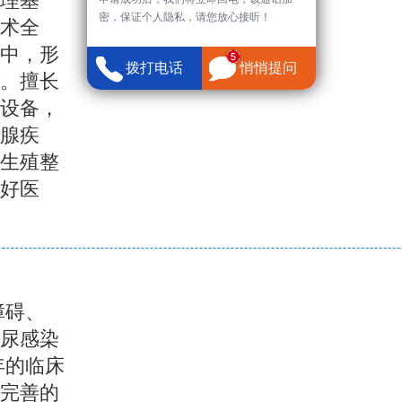
理基
密，保证个人隐私，请您放心接听！
术全
中，形
拨打电话
悄悄提问
。擅长
设备，
腺疾
、生殖整
好医
障碍、
泌尿感染
年的临床
完善的