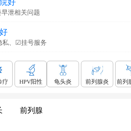
院好
痿早泄相关问题
好
隐私、☑挂号服务
诊疗
HPV阳性
龟头炎
前列腺炎
前列
长
前列腺