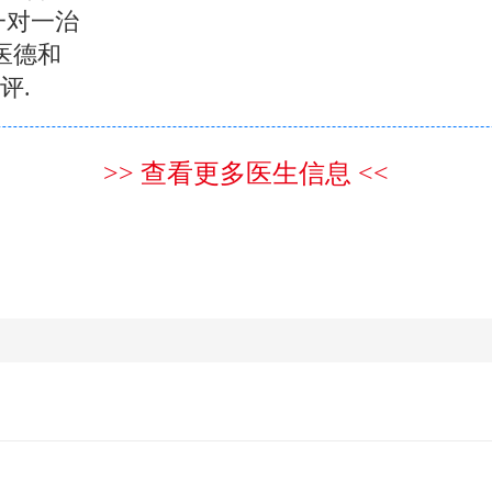
一对一治
医德和
评.
>> 查看更多医生信息 <<