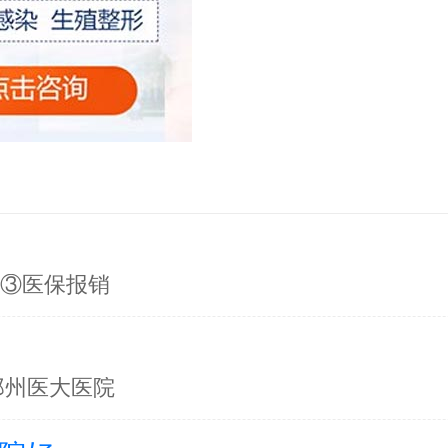
询③医保报销
郑州医大医院