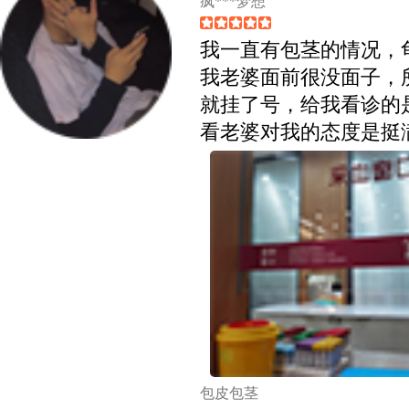
疯***梦想
我一直有包茎的情况，
我老婆面前很没面子，
就挂了号，给我看诊的
看老婆对我的态度是挺
包皮包茎