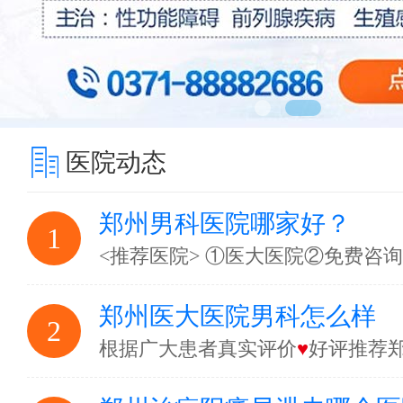
医院动态
郑州男科医院哪家好？
1
<推荐医院> ①医大医院②免费咨
郑州医大医院男科怎么样
2
根据广大患者真实评价
♥
好评推荐