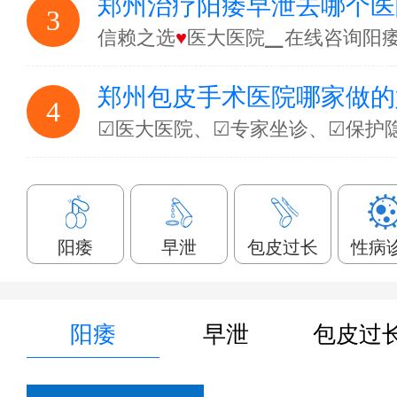
郑州治疗阳痿早泄去哪个医
3
信赖之选
♥
医大医院▁在线咨询阳
郑州包皮手术医院哪家做的
4
☑医大医院、☑专家坐诊、☑保护
阳痿
早泄
包皮过长
性病
阳痿
早泄
包皮过