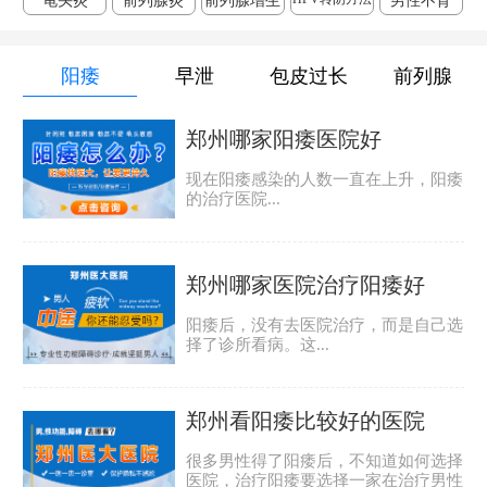
龟头炎
前列腺炎
前列腺增生
男性不育
阳痿
早泄
包皮过长
前列腺
郑州哪家阳痿医院好
现在阳痿感染的人数一直在上升，阳痿
的治疗医院...
郑州哪家医院治疗阳痿好
阳痿后，没有去医院治疗，而是自己选
择了诊所看病。这...
郑州看阳痿比较好的医院
很多男性得了阳痿后，不知道如何选择
医院，治疗阳痿要选择一家在治疗男性