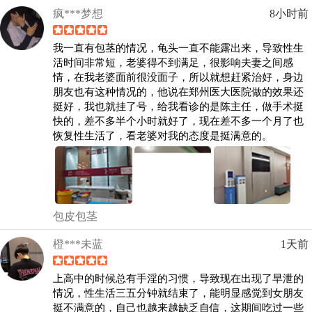
疯***梦想
8小时前
我一直有包茎的情况，龟头一直不能露出来，导致性生
活时间非常短，老婆得不到满足，很影响夫妻之间感
情，在我老婆面前很没面子，所以就想赶紧治好，身边
朋友也有这种情况的，他说在郑州医大医院做的效果还
挺好，我也就挂了号，给我看诊的是陈主任，做手术挺
快的，差不多半个小时就好了，现在差不多一个月了也
恢复性生活了，看老婆对我的态度是挺满意的。
包皮包茎
橙***未蓝
1天前
上高中的时候总有手淫的习惯，导致现在出现了早泄的
情况，性生活三五分钟就结束了，能明显感觉到女朋友
挺不满意的，自己也越来越缺乏自信，这期间吃过一些