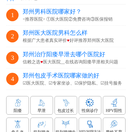
郑州男科医院哪家好？
1
<推荐医院> ①医大医院②免费咨询③医保报销
郑州医大医院男科怎么样
2
根据广大患者真实评价
♥
好评推荐郑州医大医院
郑州治疗阳痿早泄去哪个医院好
3
信赖之选
♥
医大医院▁在线咨询阳痿早泄相关问题
郑州包皮手术医院哪家做的好
4
☑医大医院、☑专家坐诊、☑保护隐私、☑挂号服务
阳痿
早泄
包皮过长
性病诊疗
HPV阳性
HPV转阴方法