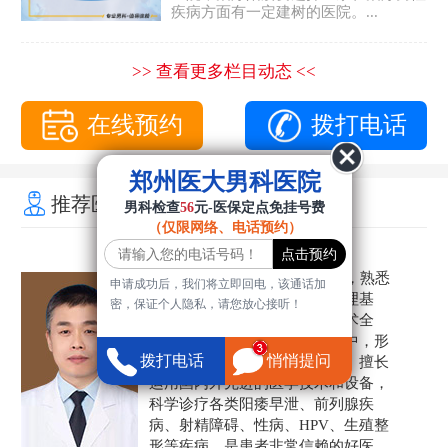
疾病方面有一定建树的医院。...
>> 查看更多栏目动态 <<
在线预约
拨打电话
郑州医大男科医院
推荐医生
男科检查
56
元-医保定点免挂号费
（仅限网络、电话预约）
陈锋
男科主任
从事临床医疗、科研工作20年，熟悉
申请成功后，我们将立即回电，该通话加
各类泌尿外科、性病疾病的病理基
密，保证个人隐私，请您放心接听！
础，诊断治疗和临床操作，技术全
面。在男科疾病的诊断和诊疗中，形
拨打电话
悄悄提问
成了一套独具特色的诊疗方案。擅长
运用国内外先进的医学技术和设备，
科学诊疗各类阳痿早泄、前列腺疾
病、射精障碍、性病、HPV、生殖整
形等疾病，是患者非常信赖的好医