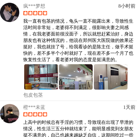
疯***梦想
8小时前
我一直有包茎的情况，龟头一直不能露出来，导致性生
活时间非常短，老婆得不到满足，很影响夫妻之间感
情，在我老婆面前很没面子，所以就想赶紧治好，身边
朋友也有这种情况的，他说在郑州医大医院做的效果还
挺好，我也就挂了号，给我看诊的是陈主任，做手术挺
快的，差不多半个小时就好了，现在差不多一个月了也
恢复性生活了，看老婆对我的态度是挺满意的。
包皮包茎
橙***未蓝
1天前
上高中的时候总有手淫的习惯，导致现在出现了早泄的
情况，性生活三五分钟就结束了，能明显感觉到女朋友
挺不满意的，自己也越来越缺乏自信，这期间吃过一些