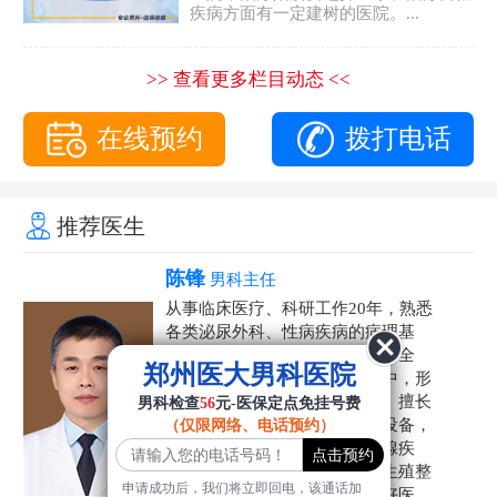
疾病方面有一定建树的医院。...
>> 查看更多栏目动态 <<
在线预约
拨打电话
推荐医生
陈锋
男科主任
从事临床医疗、科研工作20年，熟悉
各类泌尿外科、性病疾病的病理基
础，诊断治疗和临床操作，技术全
郑州医大男科医院
面。在男科疾病的诊断和诊疗中，形
成了一套独具特色的诊疗方案。擅长
男科检查
56
元-医保定点免挂号费
运用国内外先进的医学技术和设备，
（仅限网络、电话预约）
科学诊疗各类阳痿早泄、前列腺疾
病、射精障碍、性病、HPV、生殖整
申请成功后，我们将立即回电，该通话加
形等疾病，是患者非常信赖的好医