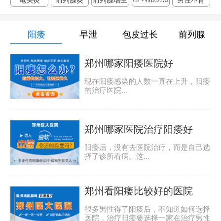
龟头炎
前列腺炎
前列腺增生
男性不育
阳痿
早泄
包皮过长
前列腺
郑州哪家阳痿医院好
现在阳痿感染的人数一直在上升，阳痿
的治疗医院...
郑州哪家医院治疗阳痿好
阳痿后，没有去医院治疗，而是自己选
择了诊所看病。这...
郑州看阳痿比较好的医院
很多男性得了阳痿后，不知道如何选择
医院，治疗阳痿要选择一家在治疗男性