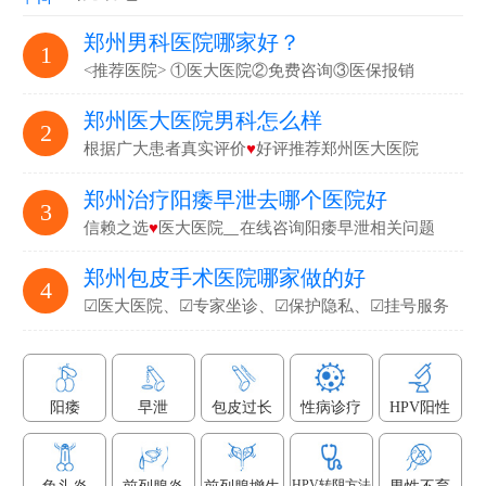
郑州男科医院哪家好？
1
<推荐医院> ①医大医院②免费咨询③医保报销
郑州医大医院男科怎么样
2
根据广大患者真实评价
♥
好评推荐郑州医大医院
郑州治疗阳痿早泄去哪个医院好
3
信赖之选
♥
医大医院▁在线咨询阳痿早泄相关问题
郑州包皮手术医院哪家做的好
4
☑医大医院、☑专家坐诊、☑保护隐私、☑挂号服务
阳痿
早泄
包皮过长
性病诊疗
HPV阳性
HPV转阴方法