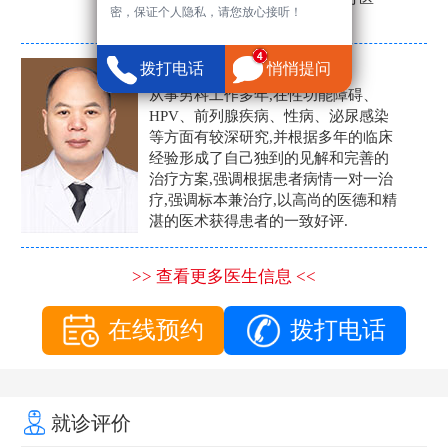
密，保证个人隐私，请您放心接听！
生。
张营富
拨打电话
悄悄提问
男科主任
从事男科工作多年,在性功能障碍、
HPV、前列腺疾病、性病、泌尿感染
等方面有较深研究,并根据多年的临床
经验形成了自己独到的见解和完善的
治疗方案,强调根据患者病情一对一治
疗,强调标本兼治疗,以高尚的医德和精
湛的医术获得患者的一致好评.
>> 查看更多医生信息 <<
在线预约
拨打电话
就诊评价