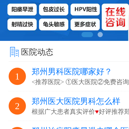
医院动态
郑州男科医院哪家好？
1
<推荐医院> ①医大医院②免费咨
郑州医大医院男科怎么样
2
根据广大患者真实评价
♥
好评推荐