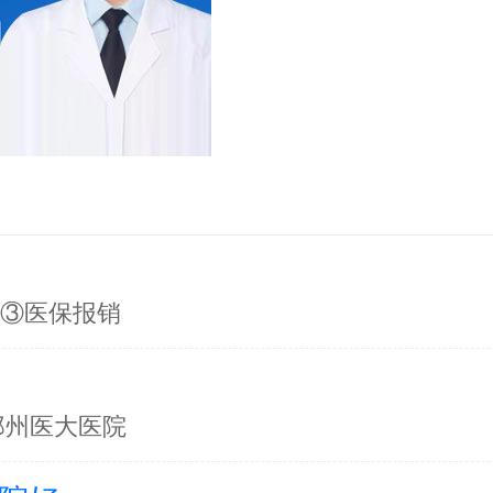
询③医保报销
郑州医大医院