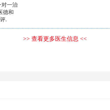
一对一治
医德和
评.
>> 查看更多医生信息 <<