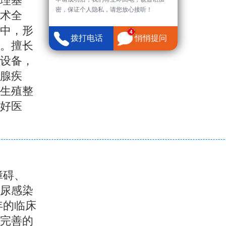
理基
密，保证个人隐私，请您放心接听！
术全
中，形
拨打电话
悄悄提问
。擅长
设备，
腺疾
、生殖整
好医
障碍、
泌尿感染
年的临床
完善的