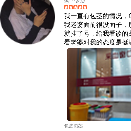
疯***梦想
我一直有包茎的情况，
我老婆面前很没面子，
就挂了号，给我看诊的
看老婆对我的态度是挺
包皮包茎