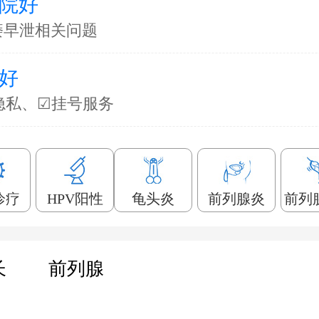
院好
痿早泄相关问题
好
隐私、☑挂号服务
诊疗
HPV阳性
龟头炎
前列腺炎
前列
长
前列腺