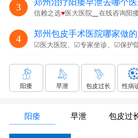
郑州治疗阳痿早泄去哪个医
3
信赖之选
♥
医大医院▁在线咨询阳
郑州包皮手术医院哪家做的
4
☑医大医院、☑专家坐诊、☑保护
阳痿
早泄
包皮过长
性病
阳痿
早泄
包皮过